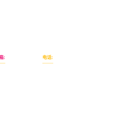
箱:
电话:
9@baidu.ag
+13594780435