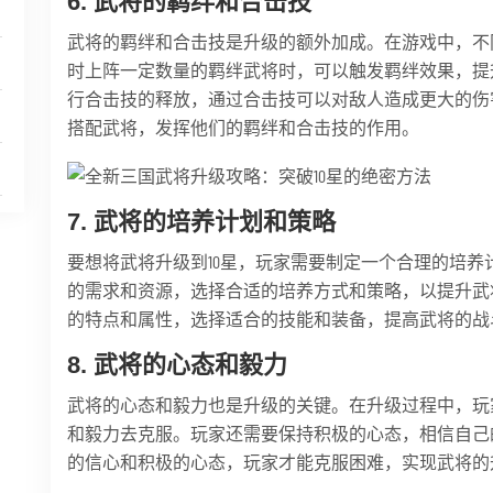
6. 武将的羁绊和合击技
武将的羁绊和合击技是升级的额外加成。在游戏中，不
时上阵一定数量的羁绊武将时，可以触发羁绊效果，提
行合击技的释放，通过合击技可以对敌人造成更大的伤
搭配武将，发挥他们的羁绊和合击技的作用。
7. 武将的培养计划和策略
要想将武将升级到10星，玩家需要制定一个合理的培
的需求和资源，选择合适的培养方式和策略，以提升武
的特点和属性，选择适合的技能和装备，提高武将的战
8. 武将的心态和毅力
武将的心态和毅力也是升级的关键。在升级过程中，玩
和毅力去克服。玩家还需要保持积极的心态，相信自己
的信心和积极的心态，玩家才能克服困难，实现武将的