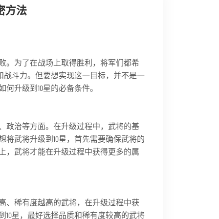
密方法
败。为了在战场上取得胜利，将军们都希
力和战斗力。但要想实现这一目标，并不是一
何升级到10星的必备条件。
、政治等方面。在升级过程中，武将的基
想将武将升级到10星，首先需要确保武将的
上，武将才能在升级过程中获得更多的属
高、稀有度越高的武将，在升级过程中获
到10星，最好选择品质和稀有度较高的武将