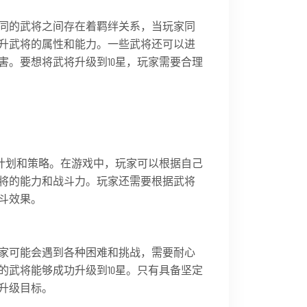
同的武将之间存在着羁绊关系，当玩家同
升武将的属性和能力。一些武将还可以进
害。要想将武将升级到10星，玩家需要合理
养计划和策略。在游戏中，玩家可以根据自己
将的能力和战斗力。玩家还需要根据武将
斗效果。
家可能会遇到各种困难和挑战，需要耐心
的武将能够成功升级到10星。只有具备坚定
升级目标。