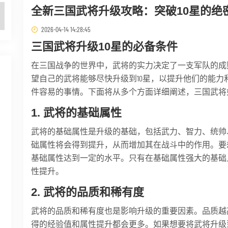
全新三国武将升级攻略：突破10星的绝
2026-04-14 14:28:45
三国武将升级10星的必备条件
在三国战争的世界中，武将的实力决定了一支军队的成
望自己的武将能够尽快升级到10星，以提升他们的能
件容易的事情。下面将从多个方面详细阐述，三国武将如
1. 武将的基础属性
武将的基础属性是升级的基础，包括武力、智力、统帅
础属性将会得到提升，从而增加其在战斗中的作用。要
基础属性达到一定的水平。只有在基础属性强大的基础
性提升。
2. 武将的品质和稀有度
武将的品质和稀有度也是影响升级的重要因素。品质越
得的经验值和属性提升都会更多。如果想要将武将升级