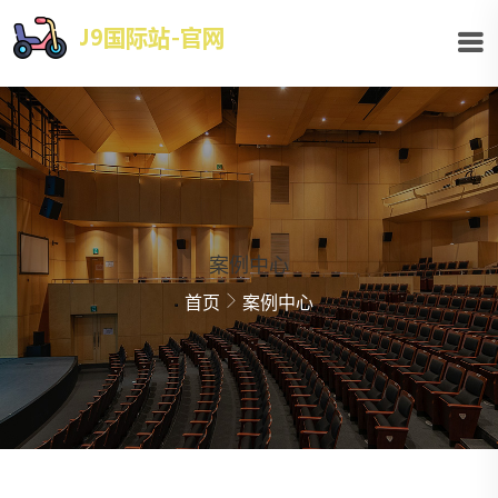
案例中心
首页
案例中心