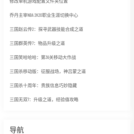
修改单机游戏配置文件夹位置
乔丹主宰NBA 2K20职业生涯切换中心
三国赵云传2：探寻武器技能合成之道
三国群英传7：物品升级之道
三国笑哈哈哈：第36关移动大作战
三国杀移动版：征服战场，神吕蒙之道
三国杀十周年：贵族信息巧妙隐藏
三国无双7：升级之道，经验值攻略
导航