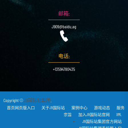
邮箱:
J909@baidu.ag
电话:
+13594780435
Copyright ©
J9国际站集团
.
首页网页版入口
关于J9国际站
案例中心
游戏动态
服务
宗旨
加入J9国际站官网
XML
J9国际站集团官方网站