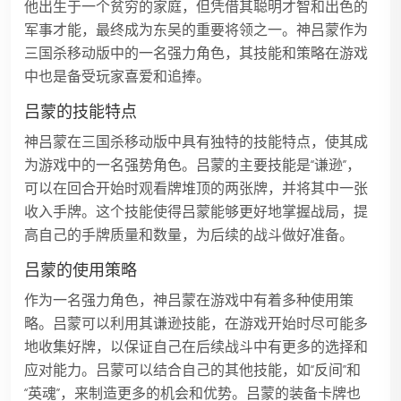
他出生于一个贫穷的家庭，但凭借其聪明才智和出色的
军事才能，最终成为东吴的重要将领之一。神吕蒙作为
三国杀移动版中的一名强力角色，其技能和策略在游戏
中也是备受玩家喜爱和追捧。
吕蒙的技能特点
神吕蒙在三国杀移动版中具有独特的技能特点，使其成
为游戏中的一名强势角色。吕蒙的主要技能是“谦逊”，
可以在回合开始时观看牌堆顶的两张牌，并将其中一张
收入手牌。这个技能使得吕蒙能够更好地掌握战局，提
高自己的手牌质量和数量，为后续的战斗做好准备。
吕蒙的使用策略
作为一名强力角色，神吕蒙在游戏中有着多种使用策
略。吕蒙可以利用其谦逊技能，在游戏开始时尽可能多
地收集好牌，以保证自己在后续战斗中有更多的选择和
应对能力。吕蒙可以结合自己的其他技能，如“反间”和
“英魂”，来制造更多的机会和优势。吕蒙的装备卡牌也