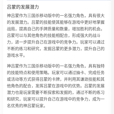
吕蒙的发展潜力
神吕蒙作为三国杀移动版中的一名强力角色，具有很大
的发展潜力。吕蒙的技能使其能够在游戏中更好地掌握
战局，提高自己的手牌质量和数量，增加胜利的机会。
吕蒙可以与其他角色的技能相配合，形成强大的战斗
力，进一步提升自己在游戏中的竞争力。玩家可以通过
不断的练习和研究，发掘吕蒙的更多潜力，提升自己的
游戏水平。
神吕蒙作为三国杀移动版中的一名强力角色，具有独特
的技能特点和使用策略。玩家可以通过抽卡、完成任务
或活动等方式获得吕蒙的卡牌，并利用其谦逊技能和其
他角色的配合，发挥吕蒙在游戏中的优势。吕蒙的发展
潜力也是玩家需要不断探索和发掘的，通过不断的练习
和研究，玩家可以提升自己在游戏中的竞争力，成为一
名优秀的神吕蒙玩家。