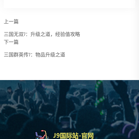
上一篇
三国无双7：升级之道，经验值攻略
下一篇
三国群英传7：物品升级之道