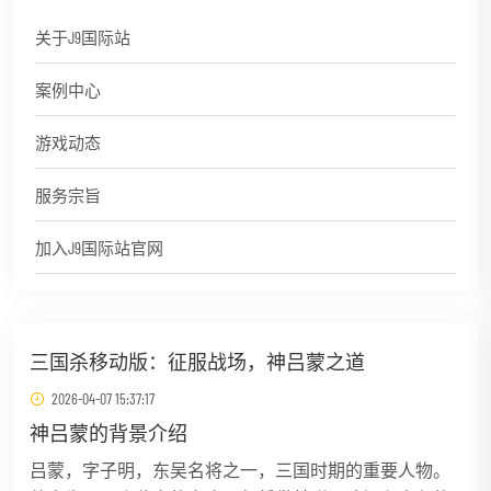
关于J9国际站
案例中心
游戏动态
服务宗旨
加入J9国际站官网
三国杀移动版：征服战场，神吕蒙之道
2026-04-07 15:37:17
神吕蒙的背景介绍
吕蒙，字子明，东吴名将之一，三国时期的重要人物。