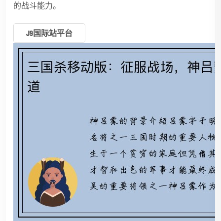
的战斗能力。
J9国际站平台